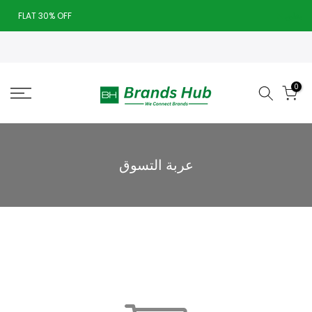
تخطى
يغلق
FLAT 30% OFF
الى
Today deal sale off 70%. End in
. Hurry Up!!
المحتوى
0
عربة التسوق