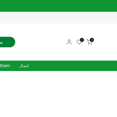
يغلق
0
0
يب
اتصال
ottom