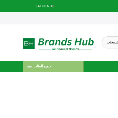
تخطى
FLAT 30% OFF
الى
Today deal sale off 70%. End in
. Hurry Up!!
المحتوى
جميع الفئات