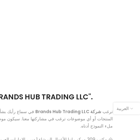
معلومات الاتصال بـ "ANDS HUB TRADING LLC
العربية
ترغب
شركة Brands Hub Trading LLC
في سماع رأيك بشأن خ
المنتجات أو أي موضوعات ترغب في مشاركتها معنا. سيكون موضع
ملء النموذج أدناه.
مكتب 309 مركز رانيا للأعمال البرشاء 1 دبي، الإمارات العربية المتحدة