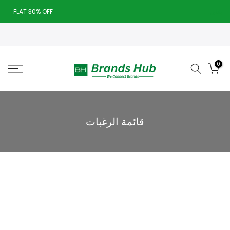
تخطى
يغلق
FLAT 30% OFF
الى
Today deal sale off 70%. End in
. Hurry Up!!
المحتوى
0
قائمة الرغبات