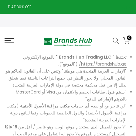
تخطى
يغلق
FLAT 30% OFF
الى
Today deal sale off 70%. End in
. Hurry Up!!
المحتوى
0
تحتفظ "
Brands Hub Trading LLC
"
بالموقع الإلكتروني
https://brandshub.ae/
("الموقع").
"الإمارات العربية المتحدة هي موطننا" وتنص على أن
القانون الحاكم
هو
القانون المحلي. ولا يجوز النظر في جميع النزاعات الناشئة فيما يتعلق
بذلك إلا من قبل محكمة مختصة في دولة الإمارات العربية المتحدة
''سيتم قبول بطاقات الخصم والائتمان من Visa أو MasterCard
بالدرهم الإماراتي
للدفع''
''لن نتاجر مع أو نقدم أي خدمات
مكتب مراقبة الأصول الأجنبية
(مكتب
مراقبة الأصول الأجنبية) والدول الخاضعة للعقوبات وفقا لقانون دولة
الإمارات العربية المتحدة''
''لا يجوز للعميل الذي يستخدم موقع الويب وهو قاصر / أقل
من 18 عامًا
التسجيل كمستخدم للموقع ولا يجوز له التعامل على موقع الويب أو