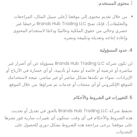
أ.
محتوى المستخدم:
من خلال تقديم محتوى إلى موقعنا (على سبيل المثال، المراجعات
والتعليقات)، فإنك تمنح Brands Hub Trading LLC ترخيصًا غير
حصري وخالي من حقوق الملكية وعالميًا ودائمًا لاستخدام المحتوى
وإعادة إنتاجه وتعديله وتكييفه ونشره.
4. حدود المسؤولية
لن تكون شركة Brands Hub Trading LLC مسؤولة عن أي أضرار غير
مباشرة أو عرضية أو خاصة أو تبعية أو تأديبية، أو أي خسارة في الأرباح أو
الإيرادات، سواء تم تكبدها بشكل مباشر أو غير مباشر، نتيجة لاستخدامك
للموقع الإلكتروني أو أي منتجات أو خدمات تم شراؤها. من خلال الموقع.
5. التغييرات في الشروط والأحكام
تحتفظ شركة Brands Hub Trading LLC بالحق في تعديل أو تحديث
How can we help you?
هذه الشروط والأحكام في أي وقت. ستكون أي تغييرات سارية فور نشرها
على موقعنا. يرجى مراجعة هذه الشروط بشكل دوري للحصول على
التحديثات.