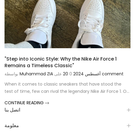
"Step into Iconic Style: Why the Nike Air Force 1
Remains a Timeless Classic"
comment
0
20 أغسطس 2024
على
Muhammad ZIA
بواسطة
How can we help you?
When it comes to classic sneakers that have stood the
test of time, few can rival the legendary Nike Air Force 1. O...
CONTINUE READING
اتصل بنا
معلومة