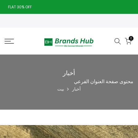
تخطى
يغلق
FLAT 30% OFF
الى
Today deal sale off 70%. End in
. Hurry Up!!
المحتوى
0
أخبار
محتوى صفحة العنوان الفرعي
أخبار
بيت